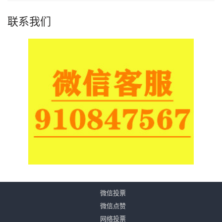
联系我们
微信投票
微信点赞
网络投票