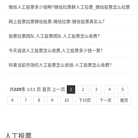
微信人工投票多少钱啊?微信拉票群人工拉票_微信投票怎么拉票
网上投票拉票微信投票-微信拉票-微信投票真实么？
投票拉票团队 人工投票团队 人工投票怎么收费？
今天说说人工投票怎么收费,人工投票多少钱一票？
科普当前市场的人工投票怎么收钱-人工投票怎么收费？
共
220
条 1/11 页
首页
上一页
1
2
3
4
5
6
7
8
9
10
下10页
下一页
尾页
人工投票