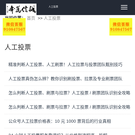
人工投票
Toggl
navig
当前位置：
首页
>>
人工投票
人工投票
精准判断人工投票、人工刷票！人工拉票与投票团队甄别技巧
人工投票真伪怎么辨？教你识别刷投票、拉票及专业刷票团队
怎么判断人工投票、刷票与拉票？人工投票 / 刷票团队识别全攻略
怎么判断人工投票、刷票与拉票？人工投票 / 刷票团队识别全攻略
公众号人工拉票价格表：10 元 1000 票背后的行业真相